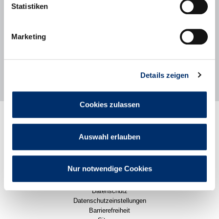
Presse- und Öffentlichkeitsarbeit
Statistiken
Stadt Puchheim
Poststraße 2
82178 Puchheim
Marketing
089/80098-142
Nachricht senden
Details zeigen
Cookies zulassen
Rathaus
Stadtleben
Auswahl erlauben
Politik
Wirtschaft
Karriere
Pressemitteilungen
Nur notwendige Cookies
Impressum
Datenschutz
Datenschutzeinstellungen
Barrierefreiheit