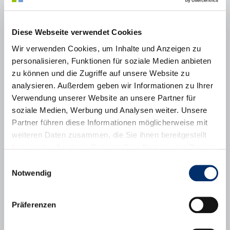
26.01.2026
Feierlicher Bürgerempfang im Puchheimer
Kulturcentrum PUC – Ehrungen für
langjähriges ehrenamtliches Engagement
Diese Webseite verwendet Cookies
Alle zwei Jahre werden im Rahmen dieser
Veranstaltung Bürgerinnen und Bürger geehrt,
Wir verwenden Cookies, um Inhalte und Anzeigen zu
die sich um das Wohl der Stadt besonders
personalisieren, Funktionen für soziale Medien anbieten
verdient gemacht haben....
zu können und die Zugriffe auf unsere Website zu
mehr
analysieren. Außerdem geben wir Informationen zu Ihrer
20.01.2026
Eröffnung des Zwischennutzungsprojekts
Verwendung unserer Website an unsere Partner für
„LoSt in Books“ – Ein neuer Treffpunkt
soziale Medien, Werbung und Analysen weiter. Unsere
zum Schmökern, Tauschen, Ausruhen und
Partner führen diese Informationen möglicherweise mit
Ratschen
weiteren Daten zusammen, die Sie ihnen bereitgestellt
Das Projekt wird überwiegend aus Mitteln der
haben oder die sie im Rahmen Ihrer Nutzung der Dienste
Städtebauförderung der Regierung von
Oberbayern im Rahmen des Förderprojekts
gesammelt haben.
Einwilligungsauswahl
„Innenstädte beleben“ finanziert....
Notwendig
mehr
Präferenzen
Kontakt