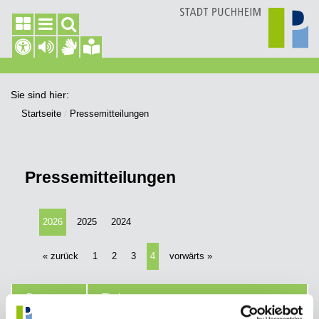
Sie sind hier:
Startseite
Pressemitteilungen
Pressemitteilungen
2026
2025
2024
« zurück
1
2
3
4
vorwärts »
Datum
Titel