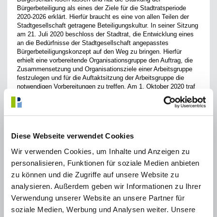
Bürgerbeteiligung als eines der Ziele für die Stadtratsperiode
2020-2026 erklärt. Hierfür braucht es eine von allen Teilen der
Stadtgesellschaft getragene Beteiligungskultur. In seiner Sitzung
am 21. Juli 2020 beschloss der Stadtrat, die Entwicklung eines
an die Bedürfnisse der Stadtgesellschaft angepasstes
Bürgerbeteiligungskonzept auf den Weg zu bringen. Hierfür
erhielt eine vorbereitende Organisationsgruppe den Auftrag, die
Zusammensetzung und Organisationsziele einer Arbeitsgruppe
festzulegen und für die Auftaktsitzung der Arbeitsgruppe die
notwendigen Vorbereitungen zu treffen. Am 1. Oktober 2020 traf
sich schließlich die mit fünfzehn Personen besetzte
Arbeitsgruppe „Mehr Beteiligung“ zu ihrer ersten gemeinsamen
Sitzung. Unter fachlicher Begleitung von Dr. Monika Arzberger
hat die Gruppe Leitlinien für gute Bürgerbeteiligung in Puchheim
und ein damit einhergehendes Ablaufschema für die Umsetzung
Diese Webseite verwendet Cookies
der Leitlinien erarbeitet.
Wir verwenden Cookies, um Inhalte und Anzeigen zu
Mithilfe der „Leitlinien für gute Bürgerbeteiligung in Puchheim“
sollen die Voraussetzungen für die Etablierung und die
personalisieren, Funktionen für soziale Medien anbieten
dauerhafte Verankerung einer gemeinsamen
zu können und die Zugriffe auf unsere Website zu
Bürgerbeteiligungskultur in der Stadtgesellschaft geschaffen
analysieren. Außerdem geben wir Informationen zu Ihrer
werden. Die Leitlinien dienen dabei als qualitative und
prozedurale Standards für Bürgerbeteiligung, die die spezifischen
Verwendung unserer Website an unsere Partner für
lokalen Anforderungen und Bedürfnisse berücksichtigen. Sie
soziale Medien, Werbung und Analysen weiter. Unsere
wurden vom Stadtrat am 26. Oktober 2021 verabschiedet.