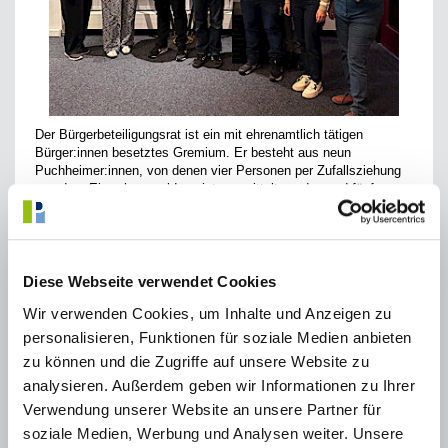
Der Bürgerbeteiligungsrat ist ein mit ehrenamtlich tätigen
Bürger:innen besetztes Gremium. Er besteht aus neun
Puchheimer:innen, von denen vier Personen per Zufallsziehung
aus dem Einwohnermelderegister ermittelt wurden und fünf
Personen, die sich aktiv beworben haben.
In seiner Sitzung vom 24. September 2024 bestellte der Stadtrat
für die neue Amtsperiode des Bürgerbeteiligungsrats vom 1.
Oktober 2024 bis 30. September 2026: Rosa Bürck, Cem
Diese Webseite verwendet Cookies
Cavdar, Maximilian Demeter, Susanne Hantzsche, Joachim
Mayer, Florian Müller, Nora Schuster, Melike Şimşek-Böhm und
Wir verwenden Cookies, um Inhalte und Anzeigen zu
Renate Tietjens. Als Vorsitzender wurde Joachim Mayer gewählt,
personalisieren, Funktionen für soziale Medien anbieten
stellvertretender Vorsitzender ist Florian Müller.
zu können und die Zugriffe auf unsere Website zu
Aufgabe des Beteiligungsrats ist die Prüfung und Beratung der
analysieren. Außerdem geben wir Informationen zu Ihrer
von Bürger:innen eingereichten Vorschläge für
Bürgerbeteiligungsverfahren. Der Rat entscheidet, für welche
Verwendung unserer Website an unsere Partner für
Vorschläge nach Anwendung der "Leitlinien für gute
soziale Medien, Werbung und Analysen weiter. Unsere
Bürgerbeteiligung in Puchheim" eine Bürgerbeteiligung angeregt