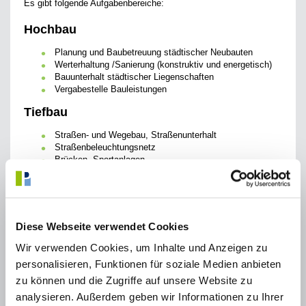
Es gibt folgende Aufgabenbereiche:
Hochbau
Planung und Baubetreuung städtischer Neubauten
Werterhaltung /Sanierung (konstruktiv und energetisch)
Bauunterhalt städtischer Liegenschaften
Vergabestelle Bauleistungen
Tiefbau
Straßen- und Wegebau, Straßenunterhalt
Straßenbeleuchtungsnetz
Brücken, Sportanlagen
Bauhof, Gartenbaubetrieb
Pflege der städtischen Straßen und Wege
Winterdienst
Diese Webseite verwendet Cookies
städtische Grünanlagen
Straßenbegleitgrün
Wir verwenden Cookies, um Inhalte und Anzeigen zu
und vieles mehr
personalisieren, Funktionen für soziale Medien anbieten
zu können und die Zugriffe auf unsere Website zu
analysieren. Außerdem geben wir Informationen zu Ihrer
Kontakt