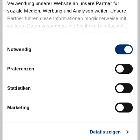
Verwendung unserer Website an unsere Partner für
Hochbau
soziale Medien, Werbung und Analysen weiter. Unsere
Stadt Puchheim
Partner führen diese Informationen möglicherweise mit
Boschstraße 1
weiteren Daten zusammen, die Sie ihnen bereitgestellt
82178 Puchheim
haben oder die sie im Rahmen Ihrer Nutzung der Dienste
089/80098-550
gesammelt haben.
Nachricht senden
Einwilligungsauswahl
Notwendig
Tiefbauamt
Stadt Puchheim
Präferenzen
Boschstraße 1
82178 Puchheim
089/80098-566
Statistiken
089/80098-570
Nachricht senden
Marketing
Bauhof
Stadt Puchheim
Siemensstraße 7
82178 Puchheim
Details zeigen
089/80098-603