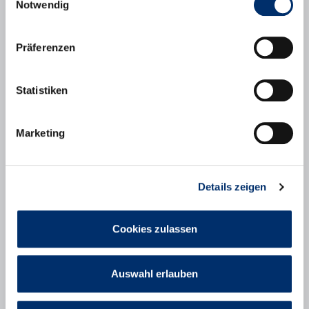
Notwendig
Präferenzen
Statistiken
Stadtbibliothek
Marketing
Die Stadtbibliothek Puchheim: Bücher,
Spiele, CDs, DVDs, Zeitschriften,
DigiBObb Onleihe, Vorträge, Lesungen,
Lesenächte, Führungen für Kindergärten,
Details zeigen
Gruppen, Schulen und vieles mehr.
Cookies zulassen
Auswahl erlauben
Mehr erfahren