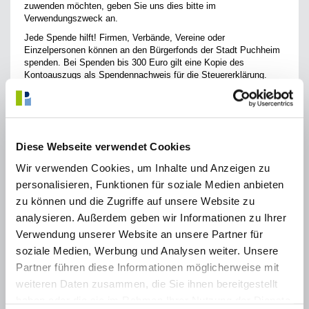
zuwenden möchten, geben Sie uns dies bitte im
Verwendungszweck an.
Jede Spende hilft! Firmen, Verbände, Vereine oder
Einzelpersonen können an den Bürgerfonds der Stadt Puchheim
spenden. Bei Spenden bis 300 Euro gilt eine Kopie des
Kontoauszugs als Spendennachweis für die Steuererklärung.
Zuwendungsbescheinigungen für das Finanzamt ab 300 Euro
werden unaufgefordert im Folgejahr versendet.
In welchen Notsituationen hilft der
Diese Webseite verwendet Cookies
Bürgerfonds?
Wir verwenden Cookies, um Inhalte und Anzeigen zu
Hin und wieder ändert sich das Leben unerwartet und
personalisieren, Funktionen für soziale Medien anbieten
unverschuldet. Ob durch eine schwere Krankheit, plötzliche
zu können und die Zugriffe auf unsere Website zu
Trennung oder besondere Schicksalsschläge. Medikamente sind
analysieren. Außerdem geben wir Informationen zu Ihrer
für einen Rentner nicht zahlbar, da seine Altersrente knapp über
der Grundsicherung liegt und doch zu niedrig ist. Kinder leben bei
Verwendung unserer Website an unsere Partner für
ihren Großeltern und die Bearbeitungszeit der Sozialhilfeanträge
soziale Medien, Werbung und Analysen weiter. Unsere
dauert an, aber sie wachsen so schnell: Neue Kleidung wird
Partner führen diese Informationen möglicherweise mit
benötigt. All diese und andere Einzelfälle werden von uns
koordiniert und gewissenhaft geprüft. *
weiteren Daten zusammen, die Sie ihnen bereitgestellt
haben oder die sie im Rahmen Ihrer Nutzung der Dienste
Wir helfen Ihnen!