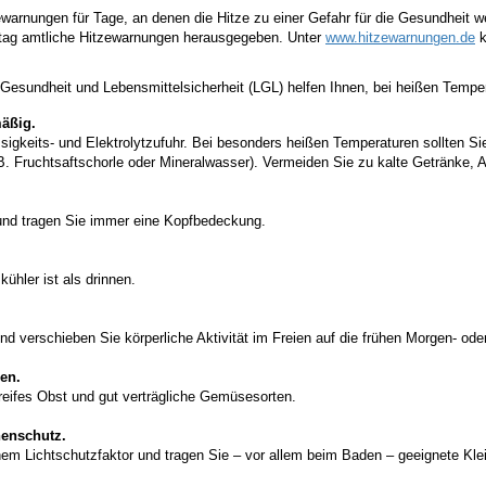
ewarnungen für Tage, an denen die Hitze zu einer Gefahr für die Gesundheit w
getag amtliche Hitzewarnungen herausgegeben. Unter
www.hitzewarnungen.de
k
esundheit und Lebensmittelsicherheit (LGL) helfen Ihnen, bei heißen Tempe
mäßig.
igkeits- und Elektrolytzufuhr. Bei besonders heißen Temperaturen sollten Sie
. B. Fruchtsaftschorle oder Mineralwasser). Vermeiden Sie zu kalte Getränke, 
g und tragen Sie immer eine Kopfbedeckung.
ühler ist als drinnen.
und verschieben Sie körperliche Aktivität im Freien auf die frühen Morgen- od
en.
reifes Obst und gut verträgliche Gemüsesorten.
enschutz.
Lichtschutzfaktor und tragen Sie – vor allem beim Baden – geeignete Kleidun