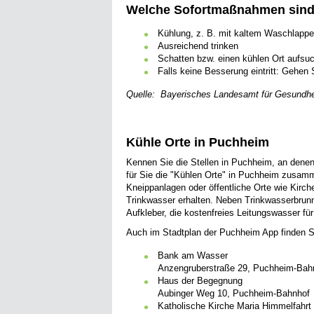
Welche Sofortmaßnahmen sind
Kühlung, z. B. mit kaltem Waschlappe
Ausreichend trinken
Schatten bzw. einen kühlen Ort aufsu
Falls keine Besserung eintritt: Gehen 
Quelle: Bayerisches Landesamt für Gesundhei
Kühle Orte in Puchheim
Kennen Sie die Stellen in Puchheim, an dene
für Sie die "Kühlen Orte" in Puchheim zusamm
Kneippanlagen oder öffentliche Orte wie Kirch
Trinkwasser erhalten. Neben Trinkwasserbrunne
Aufkleber, die kostenfreies Leitungswasser fü
Auch im Stadtplan der Puchheim App finden Sie
Bank am Wasser
Anzengruberstraße 29, Puchheim-Bah
Haus der Begegnung
Aubinger Weg 10, Puchheim-Bahnhof
Katholische Kirche Maria Himmelfahrt