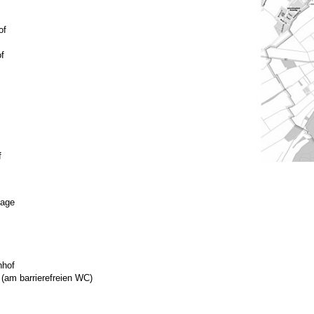
of
f
f
lage
nhof
(am barrierefreien WC)