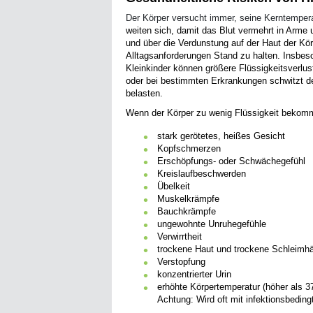
Der Körper versucht immer, seine Kerntempera
weiten sich, damit das Blut vermehrt in Arm
und über die Verdunstung auf der Haut der Kör
Alltagsanforderungen Stand zu halten. Insbes
Kleinkinder können größere Flüssigkeitsverlu
oder bei bestimmten Erkrankungen schwitzt de
belasten.
Wenn der Körper zu wenig Flüssigkeit bekom
stark gerötetes, heißes Gesicht
Kopfschmerzen
Erschöpfungs- oder Schwächegefühl
Kreislaufbeschwerden
Übelkeit
Muskelkrämpfe
Bauchkrämpfe
ungewohnte Unruhegefühle
Verwirrtheit
trockene Haut und trockene Schleimhäu
Verstopfung
konzentrierter Urin
erhöhte Körpertemperatur (höher als 37
Achtung: Wird oft mit infektionsbedin