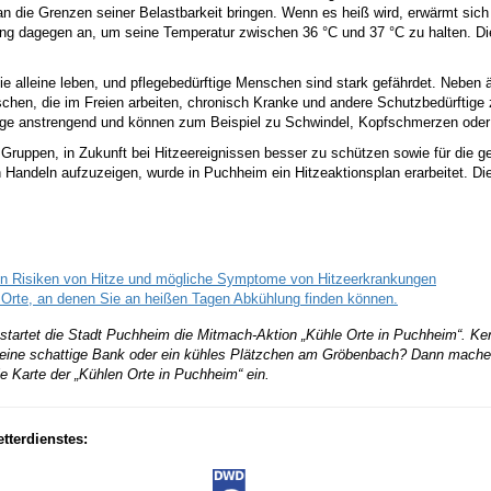
n die Grenzen seiner Belastbarkeit bringen. Wenn es heiß wird, erwärmt sich
ung dagegen an, um seine Temperatur zwischen 36 °C und 37 °C zu halten. D
e alleine leben, und pflegebedürftige Menschen sind stark gefährdet. Neben
schen, die im Freien arbeiten, chronisch Kranke und andere Schutzbedürftig
etage anstrengend und können zum Beispiel zu Schwindel, Kopfschmerzen oder
Gruppen, in Zukunft bei Hitzeereignissen besser zu schützen sowie für die g
n Handeln aufzuzeigen, wurde in Puchheim ein Hitzeaktionsplan erarbeitet. 
hen Risiken von Hitze und mögliche Symptome von Hitzeerkrankungen
Orte, an denen Sie an heißen Tagen Abkühlung finden können.
 startet die Stadt Puchheim die Mitmach-Aktion „Kühle Orte in Puchheim“. Ke
l eine schattige Bank oder ein kühles Plätzchen am Gröbenbach? Dann machen
ie Karte der „Kühlen Orte in Puchheim“ ein.
tterdienstes: