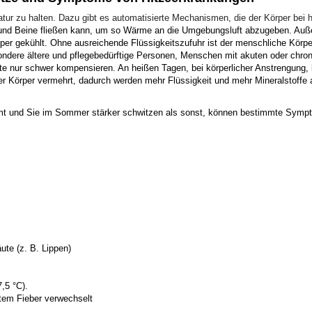
tur zu halten. Dazu gibt es automatisierte Mechanismen, die der Körper bei 
e und Beine fließen kann, um so Wärme an die Umgebungsluft abzugeben. Auß
per gekühlt. Ohne ausreichende Flüssigkeitszufuhr ist der menschliche Körpe
ondere ältere und pflegebedürftige Personen, Menschen mit akuten oder chr
ste nur schwer kompensieren. An heißen Tagen, bei körperlicher Anstrengun
r Körper vermehrt, dadurch werden mehr Flüssigkeit und mehr Mineralstoffe 
mt und Sie im Sommer stärker schwitzen als sonst, können bestimmte Sympt
te (z. B. Lippen)
,5 °C).
gtem Fieber verwechselt