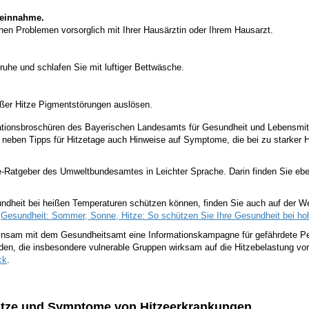
neinnahme.
hen Problemen vorsorglich mit Ihrer Hausärztin oder Ihrem Hausarzt.
ruhe und schlafen Sie mit luftiger Bettwäsche.
ßer Hitze Pigmentstörungen auslösen.
tionsbroschüren des Bayerischen Landesamts für Gesundheit und Lebensmitt
n neben Tipps für Hitzetage auch Hinweise auf Symptome, die bei zu starker 
-Ratgeber des Umweltbundesamtes in Leichter Sprache. Darin finden Sie ebenfa
undheit bei heißen Temperaturen schützen können, finden Sie auch auf der 
:
Gesundheit: Sommer, Sonne, Hitze: So schützen Sie Ihre Gesundheit bei h
insam mit dem Gesundheitsamt eine Informationskampagne für gefährdete Pe
en, die insbesondere vulnerable Gruppen wirksam auf die Hitzebelastung vorb
ck
.
Hitze und Symptome von Hitzeerkrankungen