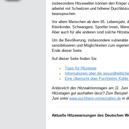
insbesondere Hitzewellen können den Körper a
arbeitet mit Schwitzen und höherer Durchblut
beanspruchen.
Vor allem Menschen ab dem 65. Lebensjahr, di
Kleinkinder, Schwangere, Sportler:innen, Men
Aber auch für alle anderen sind solche Hitz
Um die Bevölkerung, insbesondere vulnerable 
sensibilisieren und Möglichkeiten zum eigene
Ende dieser Seite.
Auf dieser Seite finden Sie
Tipps für Hitzetage
Informationen über die gesundheitlic
Eine Übersicht über Puchheims Kühle 
Anlässlich des Hitzeaktionstages am 11. Juni
Hitzetagen gut aushalten lässt? Zum Beispie
Juni unter
www.puchheim-mitgestalten.de
in d
Aktuelle Hitzewarnungen des Deutschen We