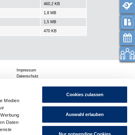
460,2 KB
1,8 MB
1,5 MB
470 KB
Impressum
Datenschutz
Datenschutzeinstellungen
Barrierefreiheit
Cookies zulassen
Sitemap
le Medien
Seitenanfang
Impressum Puchheim App
ir
Auswahl erlauben
, Werbung
ren Daten
ienste
Nur notwendige Cookies