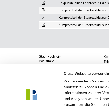
Eckpunkte eines Leitbildes für die
Kurzprotokoll der Stadtratsklausur J
Kurzprotokoll der Stadtratsklausur 
Kurzprotokoll der Stadtratsklausur 
Stadt Puchheim
Kon
Poststraße 2
Tel
82178 Puchheim
Fax
E-M
Diese Webseite verwende
Mehr Puchheim auf
Öff
Wir verwenden Cookies, um
Anf
anbieten zu können und di
Informationen zu Ihrer Ve
und Analysen weiter. Unse
zusammen, die Sie ihnen b