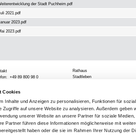
 Weiterentwicklung der Stadt Puchheim.pdf
uli 2021.pdf
Januar 2023.pdf
Mai 2023.pdf
Rathaus
takt
Stadtleben
efon:
+49 89 800 98 0
Politik
:
+49 89 800 98 222
Wirtschaft
ail:
Nachricht senden
t Cookies
Karriere
nungszeiten des Rathauses
 Inhalte und Anzeigen zu personalisieren, Funktionen für sozia
Pressemitteilungen
ahrt
e Zugriffe auf unsere Website zu analysieren. Außerdem geben w
rwendung unserer Website an unsere Partner für soziale Medien
re Partner führen diese Informationen möglicherweise mit weite
ereitgestellt haben oder die sie im Rahmen Ihrer Nutzung der D