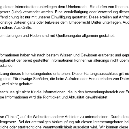
ng dieser Internetseiten unterliegen dem Urheberrecht. Sie dürfen von Ihnen 
etz (Urhg) verwendet werden. Eine Vervielfätigung oder Verwendung dieser S
ntlichung ist nur mit unserer Einwilligung gestattet. Diese erteilen auf Anfrag
sonstige Dateien ganz oder teilweise dem Urheberrecht Dritter unterliegen. A
en nähere Auskünfte.
mitteilungen und Reden sind mit Quellenangabe allgemein gestattet.
 Informationen haben wir nach bestem Wissen und Gewissen erarbeitet und geprü
rfügbarkeit der bereit gestellten Informationen können wir allerdings nicht übe
ustande.
utzung dieses Internetangebotes entstehen. Dieser Haftungsausschluss gilt ni
ig sind. Für etwaige Schäden, die beim Aufrufen oder Herunterladen von Daten
wird nicht gehaftet.
ausschluss gilt nicht für die Informationen, die in den Anwendungsbereich der E
se Informationen wird die Richtigkeit und Aktualität gewährleistet.
e ("Links") auf die Webseiten anderer Anbieter zu unterscheiden. Durch dies
iengesetz. Bei der erstmaligen Verkmüpfung mit diesen Internetangeboten hab
tliche oder strafrechtliche Verantwortlichkeit ausgelöst wird. Wir können diese