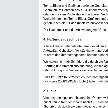
Texte, Bilder und Grafiken sowie die Gestaltu
Gebrauch im Rahmen des § 53 Urheberrechtsges
oder gedruckten Publikationen und deren Veröffe
Weiterhin können Texte, Bilder, Grafiken und 
geben Ihnen die für den Inhalt Verantwortlich
Der Nachdruck und die Auswertung von Presse
4. Haftungsausschluss
Alle auf dieser Internetseite bereitgestellten
Aktualität, Richtigkeit, Vollständigkeit und Ve
Nutzern des Internetangebotes kommt nicht z
Wir haften nicht für Schäden, die durch die N
(Haftung und Amtspflichtverletzung) einschläg
oder Nutzung von Software verursacht werden, 
Falls im Einzelfall erforderlich: der Haftungs
(Richtlinie 2006/123/EG - DLRL) fallen. Für die
5. Links
Von unseren eigenen Inhalten sind Querverweis
zur Nutzung fremder Inhalte nach § 8 Telemed
überprüft, ob durch sie eine mögliche zivilrech