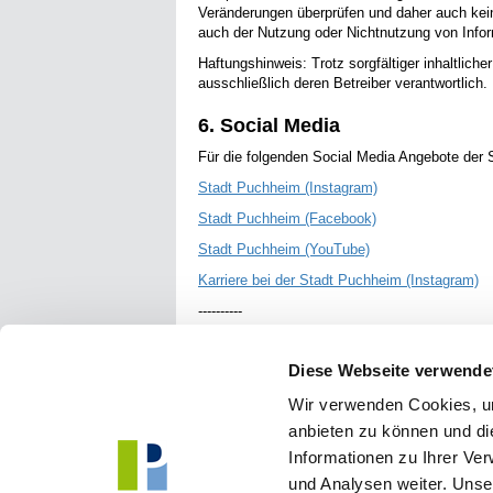
Veränderungen überprüfen und daher auch keine
auch der Nutzung oder Nichtnutzung von Informa
Haftungshinweis: Trotz sorgfältiger inhaltliche
ausschließlich deren Betreiber verantwortlich.
6. Social Media
Für die folgenden Social Media Angebote der 
Stadt Puchheim (Instagram)
Stadt Puchheim (Facebook)
Stadt Puchheim (YouTube)
Karriere bei der Stadt Puchheim (Instagram)
----------
Ein Projekt von
FDI
Diese Webseite verwende
Wir verwenden Cookies, um
anbieten zu können und di
Informationen zu Ihrer Ve
und Analysen weiter. Unse
Stadt Puchheim
Kon