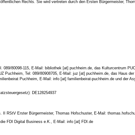
 öffentlichen Rechts. Sie wird vertreten durch den Ersten Bürgermeister, Th
l. 089/80098-115, E-Mail: bibliothek [at] puchheim.de, das Kulturcentrum PUC,
 Puchheim, Tel: 089/80908705, E-Mail: juz [at] puchheim.de, das Haus der 
lienbeirat Puchheim, E-Mail: info [at] familienbeirat-puchheim.de und der A
satzsteuergesetz): DE128254937
bs. II RStV Erster Bürgermeister, Thomas Hofschuster, E-Mail: thomas.hofschu
die FDI Digital Business e.K., E-Mail: info [at] FDI.de