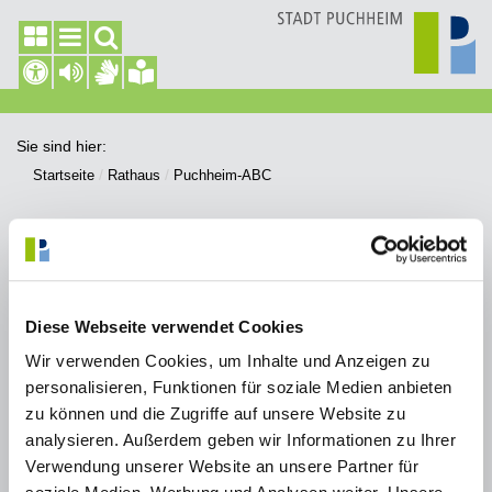
Sie sind hier:
Startseite
Rathaus
Puchheim-ABC
Puchheim-ABC
Diese Webseite verwendet Cookies
A
B
D
E
F
G
H
I
J
K
L
Wir verwenden Cookies, um Inhalte und Anzeigen zu
M
N
O
P
R
S
T
U
V
W
personalisieren, Funktionen für soziale Medien anbieten
zu können und die Zugriffe auf unsere Website zu
Z
analysieren. Außerdem geben wir Informationen zu Ihrer
Verwendung unserer Website an unsere Partner für
Reisepass / Express-Reisepass / Vorläufiger Reisepass